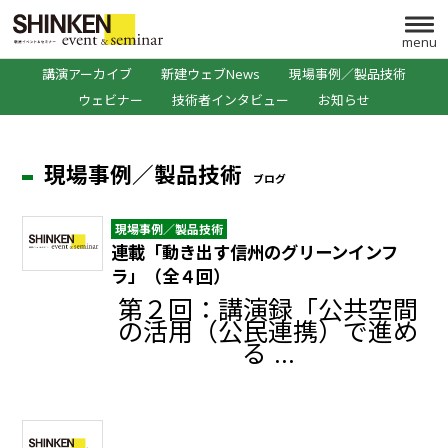
menu
講演アーカイブ
新建ウェブNews
現場事例／製品技術
ウェビナー
技術者インタビュー
お知らせ
現場事例／製品技術
ブログ
現場事例／製品技術
連載「動き出す信州のグリーンインフ
ラ」（全４回）
第２回：講演録「公共空間
の活用（公民連携）で進め
る ...