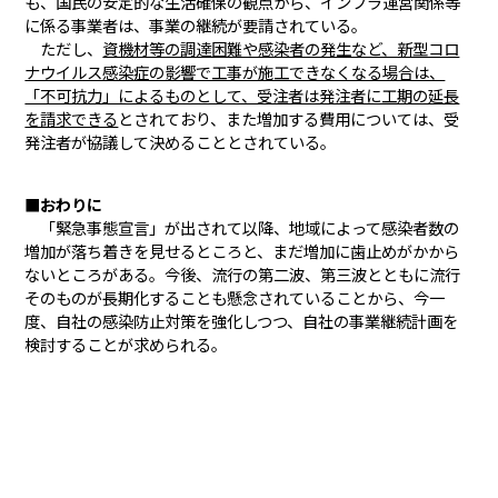
も、国民の安定的な生活確保の観点から、インフラ運営関係等
に係る事業者は、事業の継続が要請されている。
ただし、
資機材等の調達困難や感染者の発生など、新型コロ
ナウイルス感染症の影響で工事が施工できなくなる場合は、
「不可抗力」によるものとして、受注者は発注者に工期の延長
を請求できる
とされており、また増加する費用については、受
発注者が協議して決めることとされている。
■おわりに
「緊急事態宣言」が出されて以降、地域によって感染者数の
増加が落ち着きを見せるところと、まだ増加に歯止めがかから
ないところがある。今後、流行の第二波、第三波とともに流行
そのものが長期化することも懸念されていることから、今一
度、自社の感染防止対策を強化しつつ、自社の事業継続計画を
検討することが求められる。