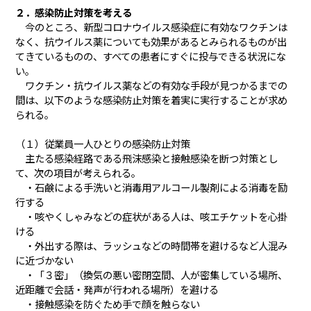
２．感染防止対策を考える
今のところ、新型コロナウイルス感染症に有効なワクチンは
なく、抗ウイルス薬についても効果があるとみられるものが出
てきているものの、すべての患者にすぐに投与できる状況にな
い。
ワクチン・抗ウイルス薬などの有効な手段が見つかるまでの
間は、以下のような感染防止対策を着実に実行することが求め
られる。
（１）従業員一人ひとりの感染防止対策
主たる感染経路である飛沫感染と接触感染を断つ対策とし
て、次の項目が考えられる。
・石鹸による手洗いと消毒用アルコール製剤による消毒を励
行する
・咳やくしゃみなどの症状がある人は、咳エチケットを心掛
ける
・外出する際は、ラッシュなどの時間帯を避けるなど人混み
に近づかない
・「３密」（換気の悪い密閉空間、人が密集している場所、
近距離で会話・発声が行われる場所）を避ける
・接触感染を防ぐため手で顔を触らない