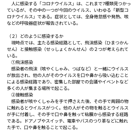
人に感染する「コロナウイルス」は、これまで7種類見つかっ
ているが、その中の一つが今回のウイルス、いわゆる「新型コ
ロナウイルス」である。症状としては、全身倦怠感や発熱、咳
などの呼吸器症状が報告されている。
（２）どのように感染するか
現時点では、主たる感染経路として、飛沫感染（ひまつかん
せん）と接触感染（せっしょくかんせん）の２つが考えられて
いる。
①飛沫感染
感染者の飛沫（咳やくしゃみ、つばなど）と一緒にウイルス
が放出され、他の人がそのウイルスを口や鼻から吸い込むこと
による感染経路であり、密集した部屋での会議やイベントなど
多くの人が集まる場所で起こる。
②接触感染
感染者が咳やくしゃみを手で押さえた後、その手で周囲の物
に触れるとウイルスがつく。他の人がその物を触るとウイルス
が手に付着し、その手で口や鼻を触って粘膜から感染する経路
である。ドアノブやスイッチ、電車やバスのつり革などに触れ
た手で、口や鼻を触ることで起こる。