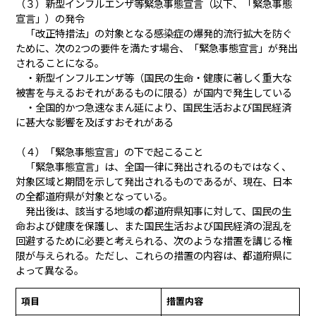
（３）新型インフルエンザ等緊急事態宣言（以下、「緊急事態
宣言」）の発令
「改正特措法」の対象となる感染症の爆発的流行拡大を防ぐ
ために、次の2つの要件を満たす場合、「緊急事態宣言」が発出
されることになる。
・新型インフルエンザ等（国民の生命・健康に著しく重大な
被害を与えるおそれがあるものに限る）が国内で発生している
・全国的かつ急速なまん延により、国民生活および国民経済
に甚大な影響を及ぼすおそれがある
（４）「緊急事態宣言」の下で起こること
「緊急事態宣言」は、全国一律に発出されるのもではなく、
対象区域と期間を示して発出されるものであるが、現在、日本
の全都道府県が対象となっている。
発出後は、該当する地域の都道府県知事に対して、国民の生
命および健康を保護し、また国民生活および国民経済の混乱を
回避するために必要と考えられる、次のような措置を講じる権
限が与えられる。ただし、これらの措置の内容は、都道府県に
よって異なる。
項目
措置内容