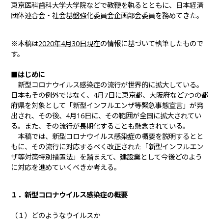
東京医科歯科大学大学院などで教鞭を執るとともに、日本経済
団体連合会・社会基盤強化委員会企画部会委員を務めてきた。
※本稿は
2020年4月30日現在
の情報に基づいて執筆したもので
す。
■はじめに
新型コロナウイルス感染症の流行が世界的に拡大している。
日本もその例外ではなく、4月7日に東京都、大阪府など7つの都
府県を対象として「新型インフルエンザ等緊急事態宣言」が発
出され、その後、4月16日に、その範囲が全国に拡大されてい
る。また、その流行が長期化することも懸念されている。
本稿では、新型コロナウイルス感染症の概要を説明するとと
もに、その流行に対応するべく改正された「新型インフルエン
ザ等対策特別措置法」を踏まえて、建設業として今後どのよう
に対応を進めていくべきか考える。
１．新型コロナウイルス感染症の概要
（１）どのようなウイルスか