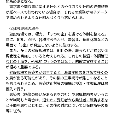
化も必須となる。
請求書や領収書に関する社外とのやり取りや社内の経費精算
が紙ベースで行われている場合は、それらの業務が電子データ
で進められるような仕組みづくりも求められる。
②建設現場の場合
建設現場では、極力、「３つの密」を避ける体制を整える。
特に、朝礼、点呼、各種打ち合わせ、着替え、食事休憩などの
場面で「3密」が発生しないように注力する。
また、多くの建設現場では、朝礼の際、職長などが検温や体
調管理を実施していると考えられる。これらの
検温・体調管理
などの手順を、形式的に行うのではなく、的確に実施すること
が極めて重要である。
建設現場で感染者が発生すると、濃厚接触者を含めて多くの
欠員が出る可能性があり、その後の工事続行が難しくなる
こと
も考えられるため、感染防止対策の徹底と検温・体調管理は最
優先で行う。
感染者（感染の疑いがある者を含む）や濃厚接触者がいるこ
とが判明した場合は、
速やかに受注者から発注者に報告するな
ど手順を踏む
とともに、その後の対応については保健所等の指
導に従う。