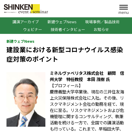
menu
講演アーカイブ
新建ウェブNews
現場事例／製品技術
ウェビナー
技術者インタビュー
お知らせ
新建ウェブNews
建設業における新型コロナウイルス感染
症対策のポイント
ミネルヴァベリタス株式会社 顧問
信
州大学 特任教授 本田 茂樹 氏
【プロフィール】
慶應義塾大学卒業後、現在の三井住友海
上火災保険株式会社に入社。その後、リ
スクマネジメント会社の勤務を経て、現
在に至る。リスクマネジメントおよび危
機管理に関するコンサルティング、執筆
活動を続ける一方で、全国での講演活動
も行っている。これまで、早稲田大学、