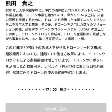
熊田 貴之
2001年、大学院在学中に、専門の海岸防災コンサルタントサービス
事業を開始。ドローン事業を始めたのは、今から15 年以上前。災害
の原因を究明するために、ドローンを活用した海岸モニタリングシス
テムを東京大学と開発。その後、ドローンを活用した数々のソリュー
ション開発、産官学のドローンのコンソーシアム（JUIDA）の立上げ
に参画し、ドローンパイロット育成等、ドローン産業拡大に貢献しな
がら事業を拡大。2023年12月東証グロース市場に上場。
この10年で30倍以上の急拡大を見せるドローンサービス市場。
建設業界においても、建設ICTや働き方改革により、ドローンや
ロボットによる点検需要は増しています。ドローンやロボット
を活用した点検事例や、レベル４（有人地帯における目視外飛
行）解禁に伴うドローン物流の最前線を紹介します。
・・・・・・・・17：00 終了・・・・・・・・
参加申し込み