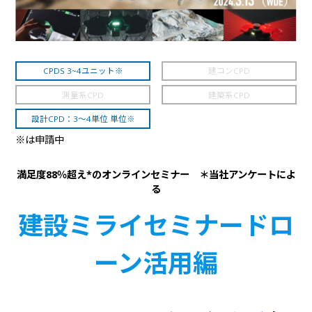
CPDS 3~4ユニット※
建コンCPD
測量系CPD
建築系CPD
設計CPD：3～4単位 単位※
※は申請中
満足度88％超え*のオンラインセミナー ＊当社アンケートによ
る
建設ミライセミナードロ
ーン活用編