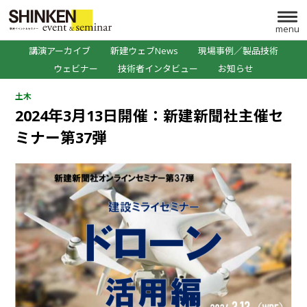
menu
講演アーカイブ
新建ウェブNews
現場事例／製品技術
ウェビナー
技術者インタビュー
お知らせ
土木
2024年3月13日開催：新建新聞社主催セ
ミナー第37弾