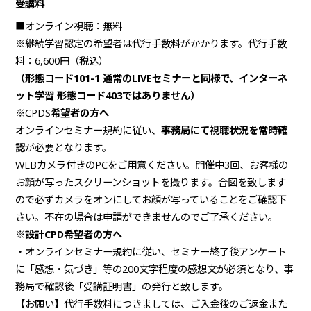
受講料
■オンライン視聴：無料
※継続学習認定の希望者は代行手数料がかかります。代行手数
料：6,600円（税込）
（形態コード101-1 通常のLIVEセミナーと同様で、インターネ
ット学習 形態コード403ではありません）
※CPDS
希望者の方へ
オンラインセミナー規約に従い、
事務局にて視聴状況を常時確
認
が必要となります。
WEBカメラ付きのPCをご用意ください。開催中3回、お客様の
お顔が写ったスクリーンショットを撮ります。合図を致します
ので必ずカメラをオンにしてお顔が写っていることをご確認下
さい。不在の場合は申請ができませんのでご了承ください。
※設計CPD希望者の方へ
・オンラインセミナー規約に従い、セミナー終了後アンケート
に「感想・気づき」等の200文字程度の感想文が必須となり、事
務局で確認後「受講証明書」の発行と致します。
【お願い】代行手数料につきましては、ご入金後のご返金また