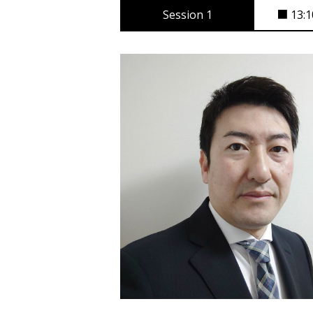
Session 1
■ 13: