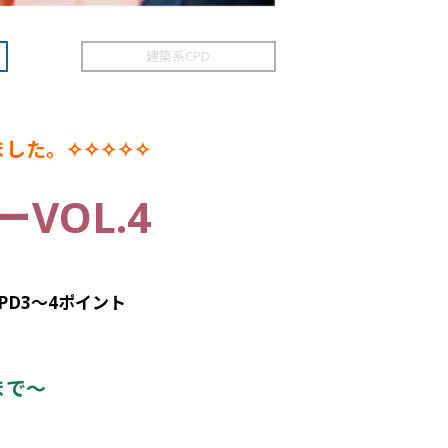
建築系CPD
した。✧✧✧✧✧
VOL.4
PD
3～4
ポイント
まで～