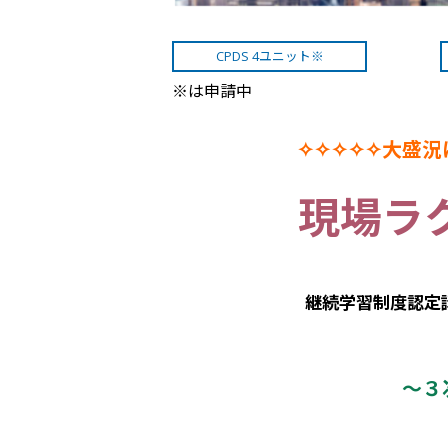
CPDS 4ユニット※
※は申請中
✧✧✧✧✧大盛
現場ラク
継続学習制度認定講
～３