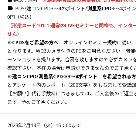
■ 視聴：無料
※継続学習認定の希望者は代行手数料がか
■CPDS/建コンCPD3～4のポイント/
測量系CPD
3～4ポイ
0円（税込）
（形態コード101-1 通常のLIVEセミナーと同様で、イン
せん）
※CPDSをご希望の方へ
オンラインセミナー規約に従い
となります。WEBカメラ付きのPCをご用意ください。開
ーンショットを撮ります。合図を致しますので必ずカメラ
確認下さい。不在の場合は申請ができませんのでご了承く
※建コンCPD/
測量系CPD
※
3～4
ポイント
を希望される方
とアンケート内のレポート（200文字）をもちまして受講
【お願い】代行手数料につきましては、ご入金後のご返金
ます。予めご了承ください。
2023年2月14日（火）15：00まで