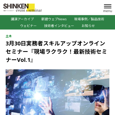
menu
講演アーカイブ
新建ウェブNews
現場事例／製品技術
ウェビナー
技術者インタビュー
お知らせ
土木
3月30日実務者スキルアップオンライン
セミナー『現場ラクラク！最新技術セミ
ナーVol.1』