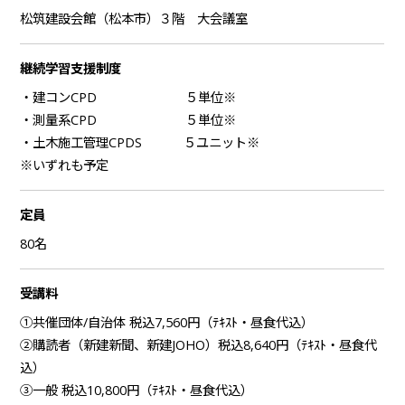
松筑建設会館（松本市）３階 大会議室
継続学習支援制度
・建コンCPD ５単位※
・測量系CPD ５単位※
・土木施工管理CPDS ５ユニット※
※いずれも予定
定員
80名
受講料
①共催団体/自治体 税込7,560円（ﾃｷｽﾄ・昼食代込）
②購読者（新建新聞、新建JOHO）税込8,640円（ﾃｷｽﾄ・昼食代
込）
③一般 税込10,800円（ﾃｷｽﾄ・昼食代込）