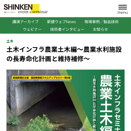
menu
講演アーカイブ
新建ウェブNews
現場事例／製品技術
ウェビナー
技術者インタビュー
お知らせ
土木
土木インフラ農業土木編～農業水利施設
の長寿命化計画と維持補修～