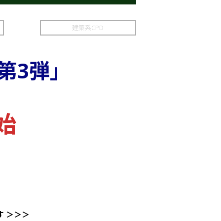
建築系CPD
第3弾」
始
 ＞＞＞