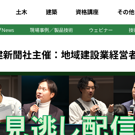
土木
建築
資格講座
その他
News
現場事例／製品技術
ウェビナー
技
日新建新聞社主催：地域建設業経営