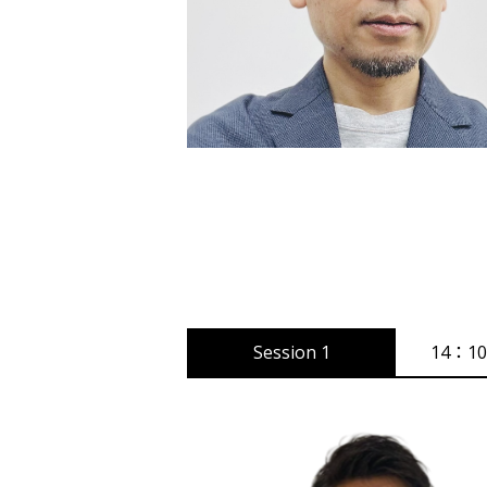
Session 1
14：10