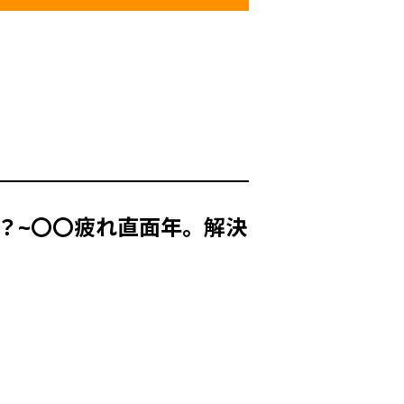
る？~〇〇疲れ直面年。解決
』